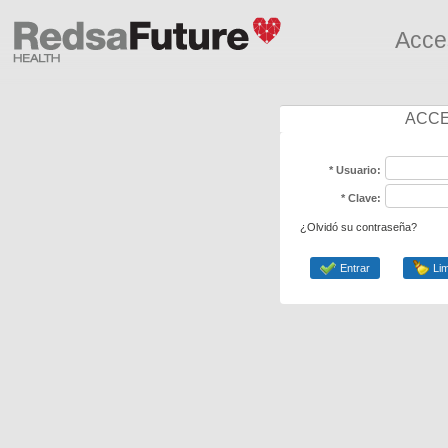
Acce
ACCE
* Usuario:
* Clave:
¿Olvidó su contraseña?
Entrar
Lim